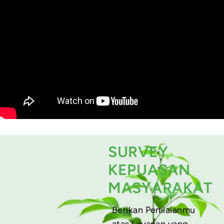
SURVEY
KEPUASAN
MASYARAKAT
Berikan Penilaianmu
atas Layanan yang