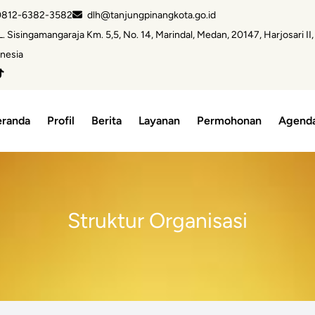
812-6382-3582
dlh@tanjungpinangkota.go.id
. Sisingamangaraja Km. 5,5, No. 14, Marindal, Medan, 20147, Harjosari 
nesia
eranda
Profil
Berita
Layanan
Permohonan
Agend
Struktur Organisasi