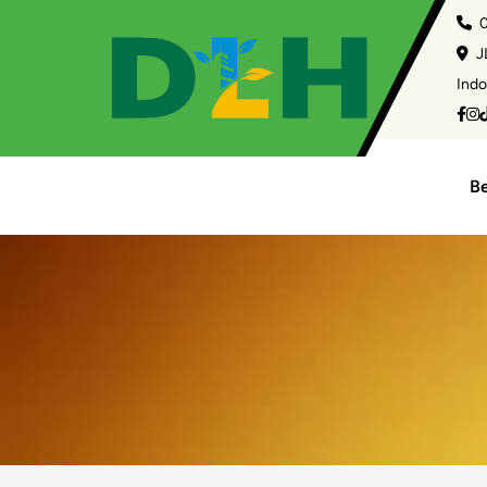
0
JL
Indo
B